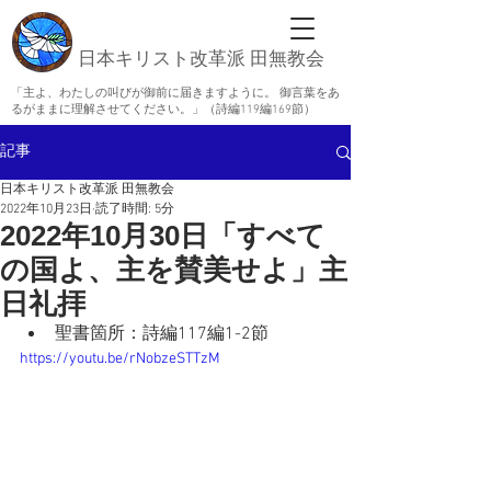
日本キリスト改革派 田無教会
「主よ、わたしの叫びが御前に届きますように。 御言葉をあ
るがままに理解させてください。」（詩編119編169節）
記事
日本キリスト改革派 田無教会
2022年10月23日
読了時間: 5分
2022年10月30日「すべて
の国よ、主を賛美せよ」主
日礼拝
聖書箇所：詩編117編1-2節
https://youtu.be/rNobzeSTTzM