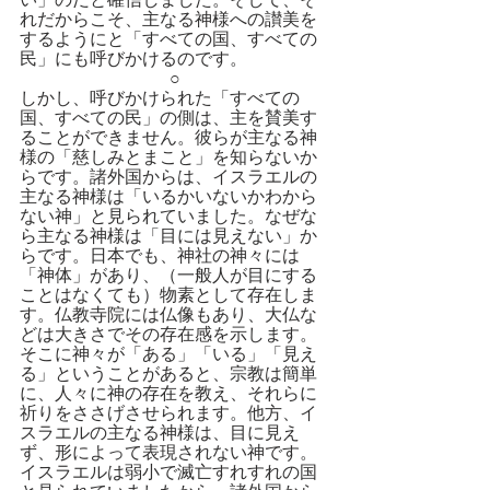
い」のだと確信しました。そして、そ
れだからこそ、主なる神様への讃美を
するようにと「すべての国、すべての
民」にも呼びかけるのです。
○
しかし、呼びかけられた「すべての
国、すべての民」の側は、主を賛美す
ることができません。彼らが主なる神
様の「慈しみとまこと」を知らないか
らです。諸外国からは、イスラエルの
主なる神様は「いるかいないかわから
ない神」と見られていました。なぜな
ら主なる神様は「目には見えない」か
らです。日本でも、神社の神々には
「神体」があり、（一般人が目にする
ことはなくても）物素として存在しま
す。仏教寺院には仏像もあり、大仏な
どは大きさでその存在感を示します。
そこに神々が「ある」「いる」「見え
る」ということがあると、宗教は簡単
に、人々に神の存在を教え、それらに
祈りをささげさせられます。他方、イ
スラエルの主なる神様は、目に見え
ず、形によって表現されない神です。
イスラエルは弱小で滅亡すれすれの国