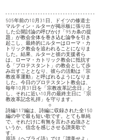
505年前の10月31日、ドイツの修道士
マルティン・ルターが掲示板に張り出
した公開討論の呼びかけ「95カ条の提
題」が教会全体を巻き込む論争を引き
起こし、最終的にルターはローマ・カ
トリック教会を追われることになりま
した。結果、ルターと彼の支援者ら
は、ローマ・カトリック教会に抵抗す
る「プロテスタント」の教会として歩
み出すこととなり、彼らの活動は「宗
教改革運動」と呼ばれるようになりま
した。今日のプロテスタント教会は、
毎年10月31日を「宗教改革記念日」と
し、それに近い10月の最終主日に「宗
教改革記念礼拝」を守ります。
○
詩編117編は、詩編に収録された全150
編の中で最も短い歌です。とても単純
で、それだけに有無を言わさぬ強さと
いうか、信念を感じさせる讃美歌で
す。
原語（ヘブライ語）では「讃美せよ」