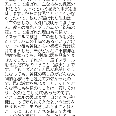
民」として選ばれ、主なる神の保護の
下(もと)にあったという歴史的事実を意
味します。彼らには秀でたところがな
かったので、彼らが選ばれた理由は
「主の慈しみ」以外に説明がつきませ
ん。彼らの祖先アブラハムが「祝福の
源」として選ばれた理由も同様です。
イスラエル民族は、主の慈しみを受け
たアブラハムの子孫であるというだけ
で、その後も神様からの祝福を受け続
けてきました。民がどんなに不信仰な
態度を取っても、神様は民を見棄てま
せんでした。それが、一度イスラエル
を選んだ神様の「まこと（誠実）」で
す。「もうダメだ」と民が絶望しそう
になっても、神様の慈しみがどんな人
間的な思いをも超えて力強かったの
で、民は滅亡を免れました。そしてど
んな時にも神様のまことは一貫してお
り、永久(とこしえ)であったのです。
イスラエルの民はまず、自分たちが神
様によって守られてきたという歴史を
振り返って「主の慈しみとまことはと
こしえに、わたしたちを超えて力強