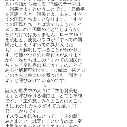
という語から始まる117編のテーマは
「讃美せよ」ということです。1節前半
を直訳すると「讃美せよ、主を、すべ
ての国民たちよ」となります。「すべ
ての国民たち」とは誰でしょうか。イ
スラエルの全国民のことでしょうか。
それだけではありません。ローマ15:11
を読むと、使徒パウロが「すべての国
民たち」を「すべての異邦人（た
ち）」と解釈していることが分かりま
す。使徒パウロのお墨付きがあります
から、私たちはこの「すべての国民た
ち」を「全世界の国（々）」のことで
あると解釈可能です。117編は、東アジ
アのさらに東にいる我々にも「讃美せ
よ」と呼びかけているのです。
○
詩人が世界中の人々に「主を賛美せ
よ」と呼びかける理由は、とても単純
です。「主の慈しみとまことはとこし
えに わたしたちを超えて力強い（2
節）」からです。
イスラエル民族にとって、「主の慈し
みとまこと（誠実）」というのは、弱
小民族であったイスラエルが「主の