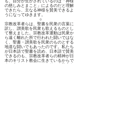
も、自分が生かされているのは「神様
の慈しみとまこと」によるのだと理解
できたら、主なる神様を賛美できるよ
うになってゆきます。
○
宗教改革者らは、聖書を民衆の言葉に
訳し、讃美歌を民衆も歌えるものとし
て整えました。宗教改革運動は民衆か
ら遠く離れた所で行われた闘いではな
く、聖書・讃美歌を民衆のものとする
地道な闘いでもあったのです。私たち
が日本語で聖書を読め、日本語で賛美
できるのも、宗教改革者らの精神が日
本のキリスト教会に生きているからで
す。今ではローマ・カトリック教会も
聖書を翻訳し、各国語で讃美している
ほどです。「改革派教会」は、「御言
葉によって常に改革され続ける」教会
です。117編を読むときにも、私たちは
神礼拝にふさわしく改革されてゆきま
す。私たちは神様の慈しみとまことを
知らない日本の多くの人々に、自分の
言葉でイエス様の救いを紹介すること
ができるようにされます。また、礼拝
説教が外国語のように難解でなく、117