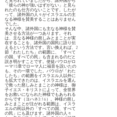
と見られていましたから、諸外国から
「彼らの神が強いはずがない」と見ら
れたのも仕方のないことです。したが
って、諸外国の人々がイスラエルの主
なる神様を賛美することはありません
でした。
そんな中、諸外国にも主なる神様を賛
美させる方法が一つあります。それ
は、主なる神様の慈しみとまことが実
在することを、諸外国の国民に語り伝
えるという方法です。言い換えれば、2
節「わたしたち」の範囲に、「すべて
の国、すべての民」も含まれるのだと
説き明かすことです。使徒パウロがロ
ーマ15章でローマ人に福音を説いたの
も、その一環でした。パウロが「わた
したち」の範囲をイスラエル人以外に
も拡大できたのは、イスラエルを選ん
で救った慈しみとまことの神様は、御
子イエス・キリストによって、全世界
をお救いになられた神様でもあられる
からです（ヨハネ3:16）。神様の慈し
みとまことが注がれる範囲は、イスラ
エルの民以外の「すべての国、すべて
の民」にも及びます。諸外国の人々