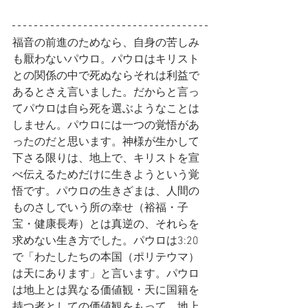
福音の前進のためなら、自身の苦しみ
も厭わないパウロ。パウロはキリスト
との関係の中で死ぬならそれは利益で
あるとさえ言いました。だからと言っ
てパウロは自ら死を選ぶようなことは
しません。パウロには一つの覚悟があ
ったのだと思います。神様が生かして
下さる限りは、地上で、キリストを宣
べ伝えるためだけに生きようという覚
悟です。パウロの生きざまは、人間の
ものさしでいう所の幸せ（裕福・子
宝・健康長寿）とは真逆の、それらを
求めない生き方でした。パウロは3:20
で「わたしたちの本国（ポリテウマ）
は天にあります」と言います。パウロ
は地上とは異なる価値観・天に国籍を
持つ者としての価値観をもって、地上