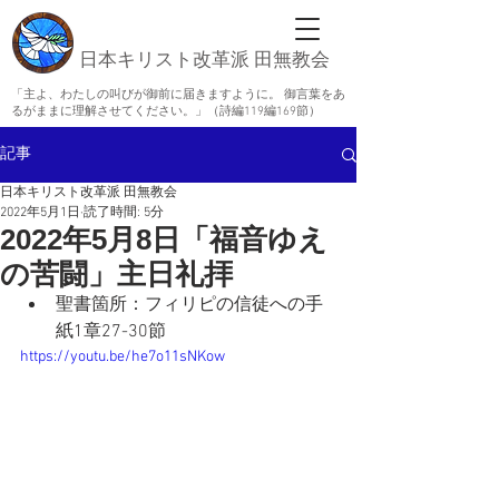
日本キリスト改革派 田無教会
「主よ、わたしの叫びが御前に届きますように。 御言葉をあ
るがままに理解させてください。」（詩編119編169節）
記事
日本キリスト改革派 田無教会
2022年5月1日
読了時間: 5分
2022年5月8日「福音ゆえ
の苦闘」主日礼拝
聖書箇所：フィリピの信徒への手
紙1章27-30節
https://youtu.be/he7o11sNKow