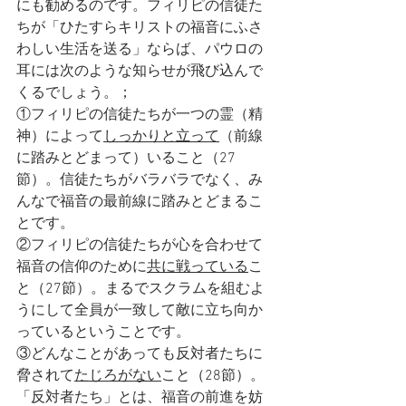
にも勧めるのです。フィリピの信徒た
ちが「ひたすらキリストの福音にふさ
わしい生活を送る」ならば、パウロの
耳には次のような知らせが飛び込んで
くるでしょう。；
①フィリピの信徒たちが一つの霊（精
神）によって
しっかりと立って
（前線
に踏みとどまって）いること（27
節）。信徒たちがバラバラでなく、み
んなで福音の最前線に踏みとどまるこ
とです。
②フィリピの信徒たちが心を合わせて
福音の信仰のために
共に戦っている
こ
と（27節）。まるでスクラムを組むよ
うにして全員が一致して敵に立ち向か
っているということです。　
③どんなことがあっても反対者たちに
脅されて
たじろがない
こと（28節）。
「反対者たち」とは、福音の前進を妨