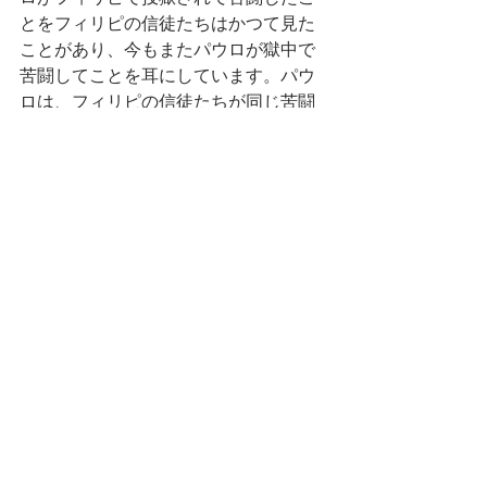
とをフィリピの信徒たちはかつて見た
ことがあり、今もまたパウロが獄中で
苦闘してことを耳にしています。パウ
ロは、フィリピの信徒たちが同じ苦闘
をしていると言います。フィリピの信
徒たちもまた、反対者たちからの攻撃
の的となっているのです。彼らの活路
は、
ひたすらキリストの福音にふさわ
しい生活を送る
ことにだけ見出されま
す。そうすれば、踏みとどまれます。
○
パウロが言いたいのは、福音に与って
いる・福音宣教に参加しているがゆえ
に受ける苦しみから、逃げないでね！
ということです。精神を合わせ、心を
合わせて共に戦う仲間が、神様によっ
て教会集められました。教会で共に礼
拝を守ることは、共に戦う仲間との絆