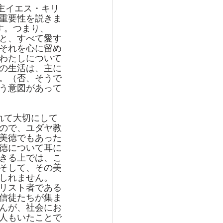
―主イエス・キリ
重要性を説きま
す。つまり、
と、すべて愛す
それを心に留め
わたしについて
の生活は、主に
。（否、そうで
う意図があって
れて大切にして
ので、ユダヤ教
美徳でもあった
徳について耳に
きる上では、こ
そして、その美
しれません。
リスト者である
信徒たちが集ま
んが、社会にお
人もいたことで