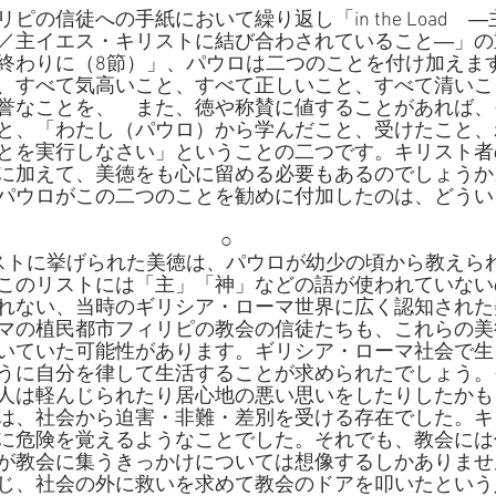
ピの信徒への手紙において繰り返し「in the Load　
／主イエス・キリストに結び合わされていること―」の
終わりに（8節）」、パウロは二つのことを付け加えま
、すべて気高いこと、すべて正しいこと、すべて清いこ
誉なことを、　また、徳や称賛に値することがあれば、
と、「わたし（パウロ）から学んだこと、受けたこと、
とを実行しなさい」ということの二つです。キリスト者
に加えて、美徳をも心に留める必要もあるのでしょうか
パウロがこの二つのことを勧めに付加したのは、どうい
○
ストに挙げられた美徳は、パウロが幼少の頃から教えら
このリストには「主」「神」などの語が使われていない
れない、当時のギリシア・ローマ世界に広く認知された
マの植民都市フィリピの教会の信徒たちも、これらの美
いていた可能性があります。ギリシア・ローマ社会で生
うに自分を律して生活することが求められたでしょう。
人は軽んじられたり居心地の悪い思いをしたりしたかも
は、社会から迫害・非難・差別を受ける存在でした。キ
に危険を覚えるようなことでした。それでも、教会には
が教会に集うきっかけについては想像するしかありませ
じ、社会の外に救いを求めて教会のドアを叩いたという