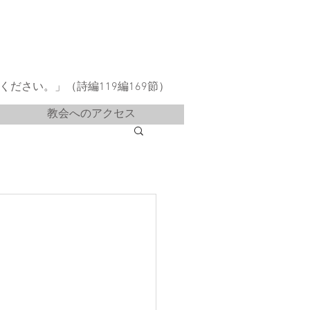
ださい。」（詩編119編169節）
教会へのアクセス