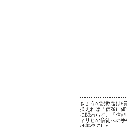
きょうの説教題は8
換えれば「信頼に値
に関わらず、「信頼
ィリピの信徒への手
は美徳でした。