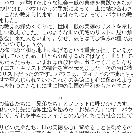
、パウロが挙げたような社会一般の美徳を実践できなか
の中では、パウロからの手紙によって「主に結び合わさ
」ことが教えられます。信徒たちにとって、パウロの教
ました。
の教えの締めくくりに、世間一般の美徳のリストを示し
しい教えでした。このような世の美徳のリストに思い煩
教会に来た人もいます。なぜ、彼らは再び悩みの種であ
ないのでしょうか。
の御国の平和を地上に拡げるという重責を担っているか
現していくため、世から分離するのではなく、世に出て
んだ人たちも、いずれは再び社会に出て行くことになり
イエス・キリストの福音を宣べ伝えました。その時に彼
のリストだったのです。パウロは、フィリピの信徒たち
世で重んじられているこれらの美徳にも心に留めるよう
点を持つことなしに世に神の御国の平和をもたらすこと
○
の信徒たちに「兄弟たち」とフラットに呼びかけます。
ぜい少し先に信仰生活を始めた「お兄さん」です。パウ
して、それを手本にフィリピの兄弟たちにも社会に出て
リピの兄弟たちに世の美徳を心に留めることを勧めるの