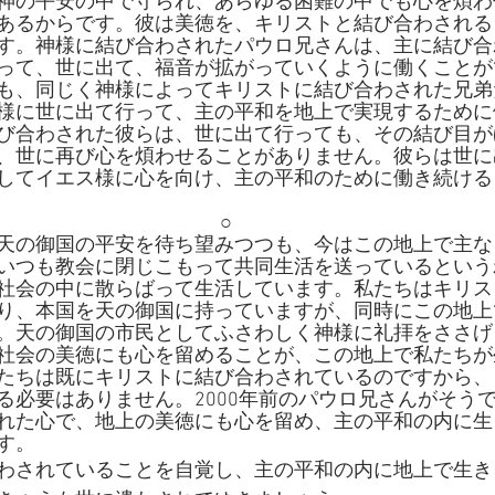
神の平安の中で守られ、あらゆる困難の中でも心を煩わ
あるからです。彼は美徳を、キリストと結び合わされる
す。神様に結び合わされたパウロ兄さんは、主に結び合
って、世に出て、福音が拡がっていくように働くことが
も、同じく神様によってキリストに結び合わされた兄弟
様に世に出て行って、主の平和を地上で実現するために
び合わされた彼らは、世に出て行っても、その結び目が
、世に再び心を煩わせることがありません。彼らは世に
してイエス様に心を向け、主の平和のために働き続ける
○
天の御国の平安を待ち望みつつも、今はこの地上で主な
いつも教会に閉じこもって共同生活を送っているという
社会の中に散らばって生活しています。私たちはキリス
り、本国を天の御国に持っていますが、同時にこの地上
。天の御国の市民としてふさわしく神様に礼拝をささげ
社会の美徳にも心を留めることが、この地上で私たちが
たちは既にキリストに結び合わされているのですから、
る必要はありません。2000年前のパウロ兄さんがそう
れた心で、地上の美徳にも心を留め、主の平和の内に生
す。
わされていることを自覚し、主の平和の内に地上で生き