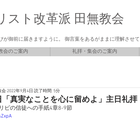
リスト改革派 田無教会
びが御前に届きますように。 御言葉をあるがままに理解させてく
教会のご案内
礼拝・集会のご案内
教会
2022年9月4日
読了時間: 5分
11日「真実なことを心に留めよ」主日礼拝
リピの信徒への手紙4章8-9節
isZxpA