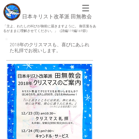
日本キリスト改革派 田無教会
「主よ、わたしの叫びが御前に届きますように。 御言葉をあ
るがままに理解させてください。」（詩編119編169節）
2018年のクリスマスも、喜びにあふれ
た礼拝でお祝いします。