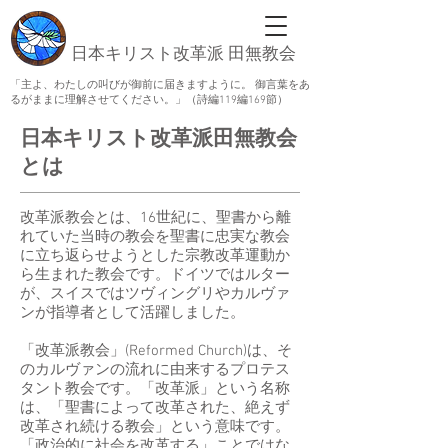
日本キリスト改革派 田無教会
「主よ、わたしの叫びが御前に届きますように。 御言葉をあ
るがままに理解させてください。」（詩編119編169節）
日本キリスト改革派田無教会
とは
改革派教会とは、16世紀に、聖書から離
れていた当時の教会を聖書に忠実な教会
に立ち返らせようとした宗教改革運動か
ら生まれた教会です。ドイツではルター
が、スイスではツヴィングリやカルヴァ
ンが指導者として活躍しました。
「改革派教会」(Reformed Church)は、そ
のカルヴァンの流れに由来するプロテス
タント教会です。「改革派」という名称
は、「聖書によって改革された、絶えず
改革され続ける教会」という意味です。
「政治的に社会を改革する」ことではな