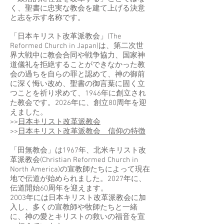
く、聖書に忠実な教会を建て上げる決意
と志を示す名称です。
「日本キリスト改革派教会」(The
Reformed Church in Japan)は、第二次世
界大戦中に教会合同や戦争協力、国家神
道儀礼を拒絶することができなかった教
会の過ちを自らの罪と認めて、神の御前
に深く悔い改め、聖書の御言葉に固く立
つことを祈り求めて、1946年に創立され
た教会です。2026年に、創立80周年を迎
えました。
>>
日本キリスト改革派教会
>>
日本キリスト改革派教会 信仰の特徴
「田無教会」は1967年、北米キリスト改
革派教会(Christian Reformed Church in
North America)の宣教師たちによって現在
地で伝道が始められました。2027年に、
伝道開始60周年を迎えます。
2003年には日本キリスト改革派教会に加
入し、多くの宣教師や牧師たちと一緒
に、神の愛とキリストの救いの福音を宣