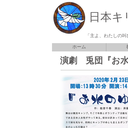
日本キ
「主よ、わたしの叫
ホーム
​演劇 兎団『お