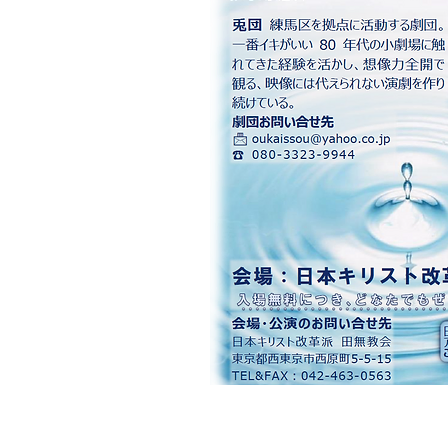
© 日本キリスト改革派 田無教会
当教会は、「統一教会」「ものみの塔」「エホバの証
​それらのことでお困りの方は、ご相談ください。