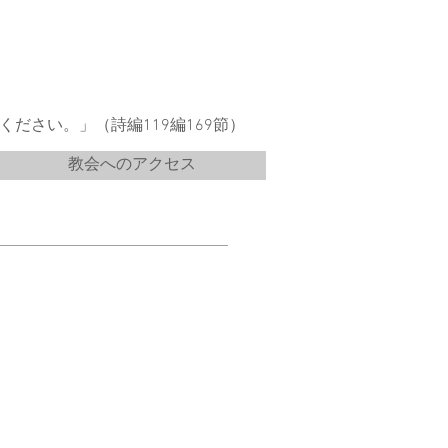
ださい。」（詩編119編169節）
教会へのアクセス