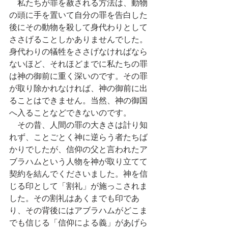
　私たちが罪を赦される方法は、動物
の頭に手を置いて自分の罪を告白した
後にその動物を殺して身代わりとして
ささげることしかありませんでした。
身代わりの犠牲をささげなければなら
ないほど、それほどまでに私たちの罪
は神の御前に重く深いのです。その罪
が取り除かれなければ、神の御前に出
ることはできません。当然、神の御国
へ入ることなどできないのです。
　その昔、人間の罪の大きさは計り知
れず、ことごとく神に逆らう者たちば
かりでしたが、信仰の父と言われたア
ブラハムという人物を神が取り立てて
契約を結んでくださいました。神を信
じる印として「割礼」が施っこされま
した。その割礼はあくまでも印であ
り、その背後にはアブラハムがどこま
でも信じる「信仰による義」があげら