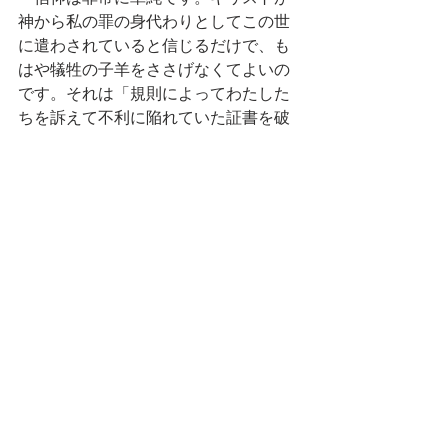
神から私の罪の身代わりとしてこの世
に遣わされていると信じるだけで、も
はや犠牲の子羊をささげなくてよいの
です。それは「規則によってわたした
ちを訴えて不利に陥れていた証書を破
棄し、これを十字架に釘付けにして取
り除いてくださいました。」(ｺﾛｻｲ2:14)
完全除去という恵みです。そのように
イエス・キリストにあって生きる者た
ちは神の子であるという破格の恵みに
あずかれるのです。
ガラテヤ書3:26-
29「26あなたがたは皆、信仰により、
キリスト・イエスに結ばれて神の子な
のです。 27洗礼を受けてキリストに結
ばれたあなたがたは皆、キリストを着
ているからです。 28そこではもはや、
ユダヤ人もギリシア人もなく、奴隷も
自由な身分の者もなく、男も女もあり