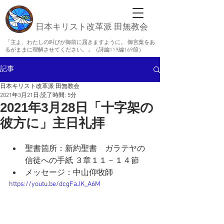
日本キリスト改革派 田無教会
「主よ、わたしの叫びが御前に届きますように。 御言葉をあ
るがままに理解させてください。」（詩編119編169節）
記事
日本キリスト改革派 田無教会
2021年3月21日
読了時間: 5分
2021年3月28日「十字架の
彼方に」主日礼拝
聖書箇所：新約聖書　ガラテヤの
信徒への手紙 ３
章１１－１４節
メッセージ：中山仰牧師
https://youtu.be/dcgFaJK_A6M