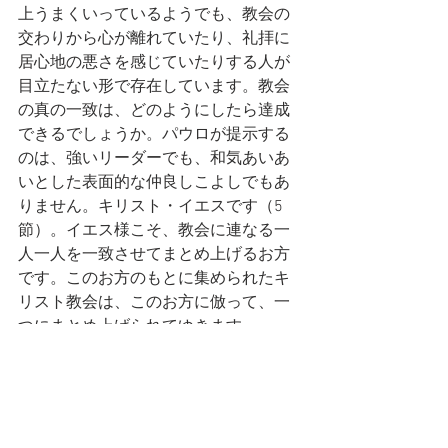
上うまくいっているようでも、教会の
交わりから心が離れていたり、礼拝に
居心地の悪さを感じていたりする人が
目立たない形で存在しています。教会
の真の一致は、どのようにしたら達成
できるでしょうか。パウロが提示する
のは、強いリーダーでも、和気あいあ
いとした表面的な仲良しこよしでもあ
りません。キリスト・イエスです（5
節）。イエス様こそ、教会に連なる一
人一人を一致させてまとめ上げるお方
です。このお方のもとに集められたキ
リスト教会は、このお方に倣って、一
つにまとめ上げられてゆきます。
○
一般的に「自分の権利や名誉を捨て
て、相手を自分よりも優れた者と考え
る」ことは、平和をつくり出すための
第一歩だと言われます。しかしその道