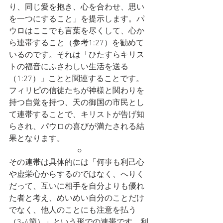
り、同じ愛を抱き、心を合わせ、思い
を一つにすること」を提示します。パ
ウロはここでも言葉を尽くして、心か
ら連帯すること（参考1:27）を勧めて
いるのです。それは「ひたすらキリス
トの福音にふさわしい生活を送る
（1:27）」ことと関連することです。
フィリピの信徒たちが神様と関わりを
持つ自覚を持つ、天の御国の市民とし
て連帯することで、キリストが告げ知
らされ、パウロの喜びが満たされる結
果となります。
○
その連帯は具体的には「何事も利己心
や虚栄心からするのではなく、へりく
だって、互いに相手を自分よりも優れ
た者と考え、めいめい自分のことだけ
でなく、他人のことにも注意を払う
（3-4節）」という形での連帯です。利