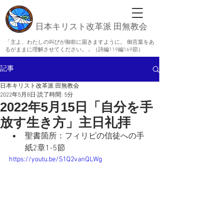
日本キリスト改革派 田無教会
「主よ、わたしの叫びが御前に届きますように。 御言葉をあ
るがままに理解させてください。」（詩編119編169節）
記事
日本キリスト改革派 田無教会
2022年5月8日
読了時間: 5分
2022年5月15日「自分を手
放す生き方」主日礼拝
聖書箇所：フィリピの信徒への手
紙2章1-5節
https://youtu.be/S1Q2vanQLWg