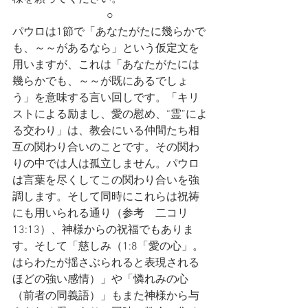
○
パウロは1節で「あなたがたに幾らかで
も、～～があるなら」という仮定文を
用いますが、これは「あなたがたには
幾らかでも、～～が既にあるでしょ
う」を意味する言い回しです。「キリ
ストによる励まし、愛の慰め、“霊”によ
る交わり」は、教会にいる仲間たち相
互の関わり合いのことです。その関わ
りの中では人は孤立しません。パウロ
は言葉を尽くしてこの関わり合いを強
調します。そして同時にこれらは祝祷
にも用いられる通り（参考　二コリ
13:13）、神様からの祝福でもありま
す。そして「慈しみ（1:8「愛の心」。
はらわたが揺さぶられると表現される
ほどの強い感情）」や「憐れみの心
（前者の同義語）」もまた神様から与