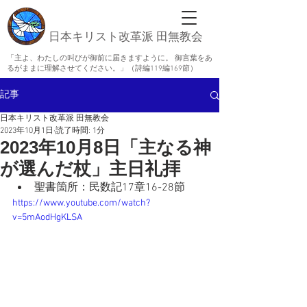
日本キリスト改革派 田無教会
「主よ、わたしの叫びが御前に届きますように。 御言葉をあ
るがままに理解させてください。」（詩編119編169節）
記事
日本キリスト改革派 田無教会
2023年10月1日
読了時間: 1分
2023年10月8日「主なる神
が選んだ杖」主日礼拝
聖書箇所：民数記17章16-28節
https://www.youtube.com/watch?
v=5mAodHgKLSA