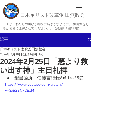
日本キリスト改革派 田無教会
「主よ、わたしの叫びが御前に届きますように。 御言葉をあ
るがままに理解させてください。」（詩編119編169節）
記事
日本キリスト改革派 田無教会
2024年2月18日
読了時間: 1分
2024年2月25日「悪より救
い出す神」主日礼拝
聖書箇所：使徒言行録8章14-25節
https://www.youtube.com/watch?
v=3x6GENFCEaM