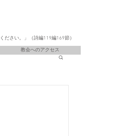
ださい。」（詩編119編169節）
教会へのアクセス