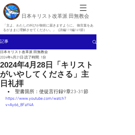
日本キリスト改革派 田無教会
「主よ、わたしの叫びが御前に届きますように。 御言葉をあ
るがままに理解させてください。」（詩編119編169節）
記事
日本キリスト改革派 田無教会
2024年4月21日
読了時間: 1分
2024年4月28日「キリスト
がいやしてくださる」主
日礼拝
聖書箇所：使徒言行録9章23-31節
https://www.youtube.com/watch?
v=Ay66_8FaY4A