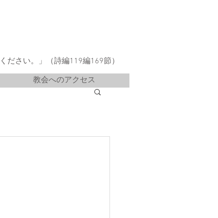
ださい。」（詩編119編169節）
教会へのアクセス