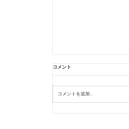
コメント
コメントを追加…
2026年8月9日「神による卓越
した祝福」主日礼拝