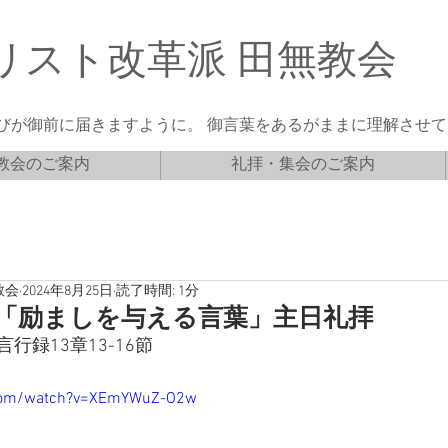
リスト改革派 田無教会
びが御前に届きますように。 御言葉をあるがままに理解させてく
教会のご案内
礼拝・集会のご案内
教会
2024年8月25日
読了時間: 1分
1日「励ましを与える言葉」主日礼拝
行録13章13-16節
.com/watch?v=XEmYWuZ-O2w