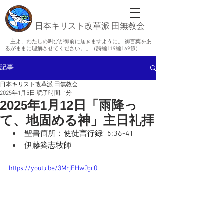
日本キリスト改革派 田無教会
「主よ、わたしの叫びが御前に届きますように。 御言葉をあ
るがままに理解させてください。」（詩編119編169節）
記事
日本キリスト改革派 田無教会
2025年1月5日
読了時間: 1分
2025年1月12日「雨降っ
て、地固める神」主日礼拝
聖書箇所：
使徒言行録15:36-41
伊藤築志牧師
https://youtu.be/3MrjEHw0gr0