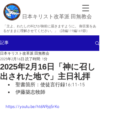
日本キリスト改革派 田無教会
「主よ、わたしの叫びが御前に届きますように。 御言葉をあ
るがままに理解させてください。」（詩編119編169節）
記事
日本キリスト改革派 田無教会
2025年2月16日
読了時間: 1分
2025年2月16日「神に召し
出された地で」主日礼拝
聖書箇所：
使徒言行録16:11-15
伊藤築志牧師
https://youtu.be/ht6N9jq5rKo