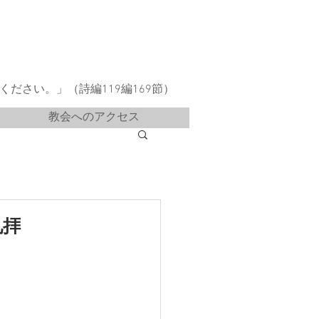
ださい。」（詩編119編169節）
教会へのアクセス
礼拝