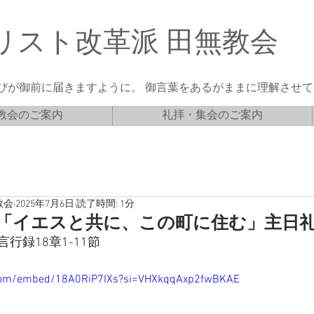
リスト改革派 田無教会
びが御前に届きますように。 御言葉をあるがままに理解させてく
教会のご案内
礼拝・集会のご案内
教会
2025年7月6日
読了時間: 1分
6日「イエスと共に、この町に住む」主日
言行録18章1-11節
.com/embed/18A0RiP7IXs?si=VHXkqqAxp2fwBKAE