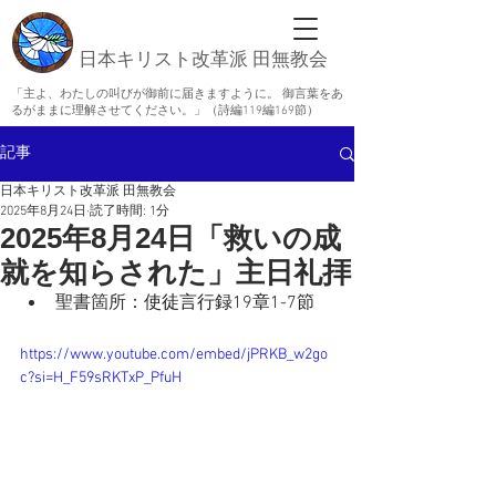
日本キリスト改革派 田無教会
「主よ、わたしの叫びが御前に届きますように。 御言葉をあ
るがままに理解させてください。」（詩編119編169節）
記事
日本キリスト改革派 田無教会
2025年8月24日
読了時間: 1分
2025年8月24日「救いの成
就を知らされた」主日礼拝
聖書箇所：
使徒言行録19章1-7節
https://www.youtube.com/embed/jPRKB_w2go
c?si=H_F59sRKTxP_PfuH