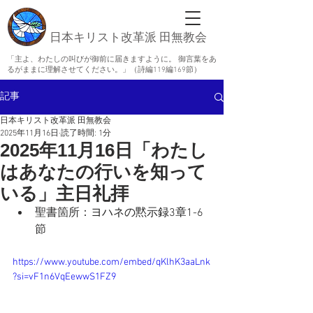
日本キリスト改革派 田無教会
「主よ、わたしの叫びが御前に届きますように。 御言葉をあ
るがままに理解させてください。」（詩編119編169節）
記事
日本キリスト改革派 田無教会
2025年11月16日
読了時間: 1分
2025年11月16日「わたし
はあなたの行いを知って
いる」主日礼拝
聖書箇所：
ヨハネの黙示録3章1-6
節
https://www.youtube.com/embed/qKlhK3aaLnk
?si=vF1n6VqEewwS1FZ9