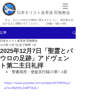
日本キリスト改革派 田無教会
「主よ、わたしの叫びが御前に届きますように。 御言葉をあ
るがままに理解させてください。」（詩編119編169節）
記事
日本キリスト改革派 田無教会
2025年12月7日
読了時間: 1分
2025年12月7日「聖霊とパ
ウロの足跡」アドヴェン
ト第二主日礼拝
聖書箇所：
使徒言行録20章1-6
節
https://www.youtube.com/embed/dV3YMS5uy1
w?si=WyKt5L3n8PTtk3L1