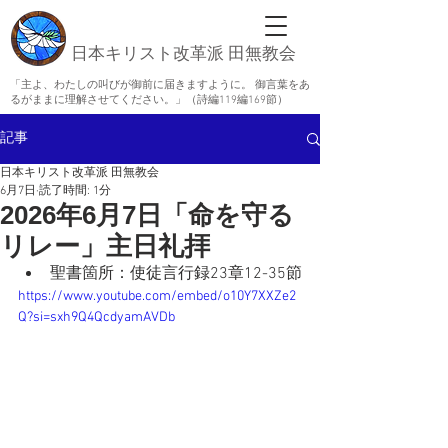
日本キリスト改革派 田無教会
「主よ、わたしの叫びが御前に届きますように。 御言葉をあ
るがままに理解させてください。」（詩編119編169節）
記事
日本キリスト改革派 田無教会
6月7日
読了時間: 1分
2026年6月7日「命を守る
リレー」主日礼拝
聖書箇所：
使徒言行録23章12-35節
https://www.youtube.com/embed/o10Y7XXZe2
Q?si=sxh9Q4QcdyamAVDb