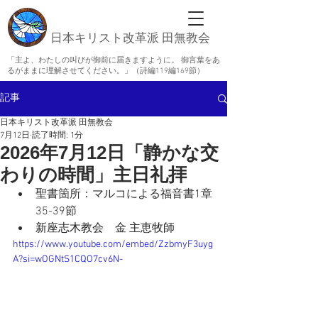
日本キリスト改革派 田無教会
「主よ、わたしの叫びが御前に届きますように。 御言葉をあ
るがままに理解させてください。」（詩編119編169節）
記事
日本キリスト改革派 田無教会
7月12日
読了時間: 1分
2026年7月12日「静かな交
わりの時間」主日礼拝
聖書箇所：
マルコによる福音書1章
35-39節
新座志木教会　金 主恵牧師
https://www.youtube.com/embed/ZzbmyF3uyg
A?si=wOGNtS1CQO7cv6N-