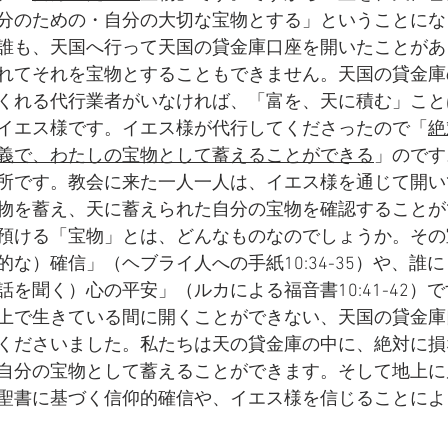
分のための・自分の大切な宝物とする」ということにな
誰も、天国へ行って天国の貸金庫口座を開いたことがあ
れてそれを宝物とすることもできません。天国の貸金庫
くれる代行業者がいなければ、「富を、天に積む」こと
イエス様です。イエス様が代行してくださったので「
絶
義で、わたしの宝物として蓄えることができる
」のです
所です。教会に来た一人一人は、イエス様を通じて開い
物を蓄え、天に蓄えられた自分の宝物を確認することが
預ける「宝物」とは、どんなものなのでしょうか。その
な）確信」（ヘブライ人への手紙10:34-35）や、誰
を聞く）心の平安」（ルカによる福音書10:41-42）
上で生きている間に開くことができない、天国の貸金庫
くださいました。私たちは天の貸金庫の中に、絶対に損
自分の宝物として蓄えることができます。そして地上に
聖書に基づく信仰的確信や、イエス様を信じることによ