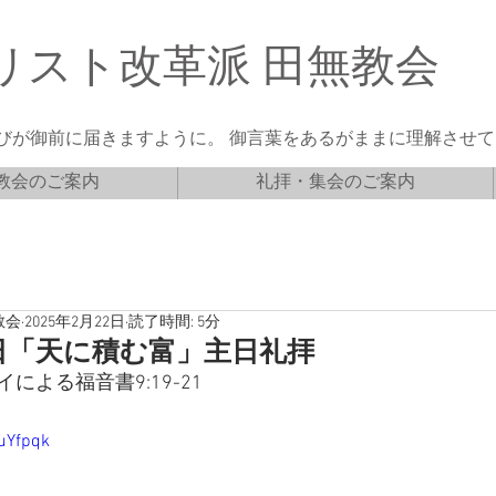
リスト改革派 田無教会
びが御前に届きますように。 御言葉をあるがままに理解させてく
教会のご案内
礼拝・集会のご案内
教会
2025年2月22日
読了時間: 5分
23日「天に積む富」主日礼拝
による福音書9:19-21
uYfpqk