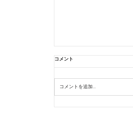
コメント
コメントを追加…
2026年8月9日「神による卓越
した祝福」主日礼拝
© 日本キリスト改革派 田無教会
当教会は、「統一教会」「ものみの塔」「エホバの証