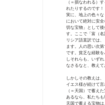
（＝損なわれる）す
れたりするのです！
実に、地上の色々な
において絶対に安全
切な宝物」として後
す。ここで「富（名
リシア語直訳では、
ます。人の思い次第
です。貧乏な経験を
しそれらも、いずれ
なさるなと、教えて
しかしその教えは、
イエス様が続けて言
（＝天国）で蓄えた
あるなら、私たちも
天国で蓄える宝物は