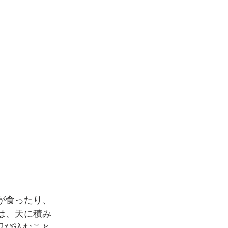
が食ったり、
は、天に積み