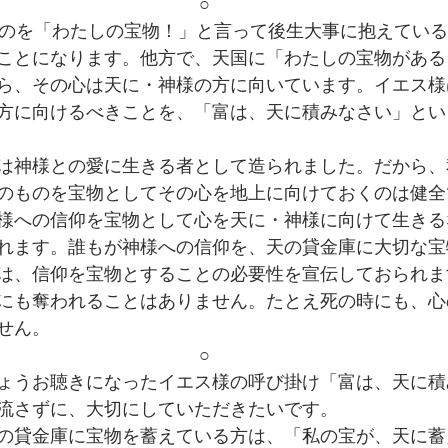
○
ものを「わたしの宝物！」と言って後生大事に抱えてい
ことになります。他方で、天国に「わたしの宝物がある
ら、その心は天に・神様の方に向いています。イエス様
方に向けるべきことを、「富は、天に積みなさい」とい
は神様との愛に生きる者として造られました。だから、
のものを宝物としてその心を地上に向けておくのは健全
様への信仰を宝物として心を天に・神様に向けて生きる
れます。誰もが神様への信仰を、天の貸金庫に大切な宝
は、信仰を宝物とすることの必要性を宣伝しておられま
にも奪われることはありません。たとえ死の時にも、心
せん。
○
ょうお聴きになったイエス様の呼び掛け「富は、天に積
流さずに、大切にしていただきたいです。
の貸金庫に宝物を蓄えている方は、「私の宝が、天に蓄