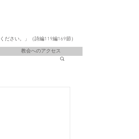
ださい。」（詩編119編169節）
教会へのアクセス