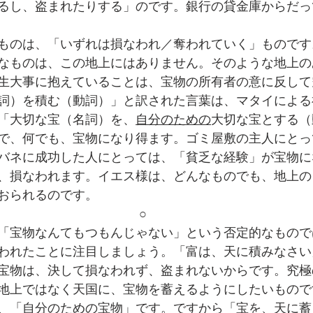
るし、盗まれたりする」のです。銀行の貸金庫からだっ
ものは、「いずれは損なわれ／奪われていく」ものです
なものは、この地上にはありません。そのような地上の
生大事に抱えていることは、宝物の所有者の意に反して
詞）を積む（動詞）」と訳された言葉は、マタイによる
「大切な宝（名詞）を、
自分のための
大切な宝とする（
で、何でも、宝物になり得ます。ゴミ屋敷の主人にとっ
バネに成功した人にとっては、「貧乏な経験」が宝物に
、損なわれます。イエス様は、どんなものでも、地上の
おられるのです。
○
「宝物なんてもつもんじゃない」という否定的なもので
われたことに注目しましょう。「富は、天に積みなさい
宝物は、決して損なわれず、盗まれないからです。究極
地上ではなく天国に、宝物を蓄えるようにしたいもので
、「
自分のための
宝物」です。ですから「宝を、天に蓄