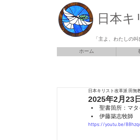
日本キ
「主よ、わたしの叫
ホーム
日本キリスト改革派 田無
2025年2月
聖書箇所：マタイ
伊藤築志牧師
https://youtu.be/88hzq