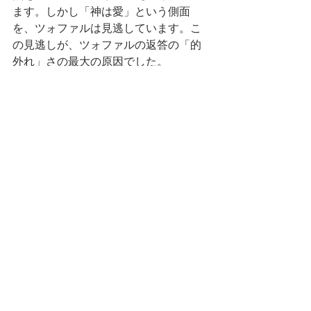
ます。しかし「神は愛」という側面
を、ツォファルは見逃しています。こ
の見逃しが、ツォファルの返答の「的
外れ」さの最大の原因でした。
○
ツォファルのような失敗を、私たちも
するかもしれません。あるいは逆に、
「神は愛」を強調しすぎて、「神は極
み尽くせない」を見逃し、毒にも薬に
もならない安っぽい言葉で友人を励ま
す失敗もあるかもしれません。どちら
の失敗にも陥らないように、私たち
は、「聖書全体から、真理を知る」と
いう決意を、きょう、新たにしたいと
思います。確かに聖書は分厚いです
が、諦めず、全体に取り組む必要があ
ります。聖書全体から真理を学ぶこと
は、人間の能力を超えていますが、聖