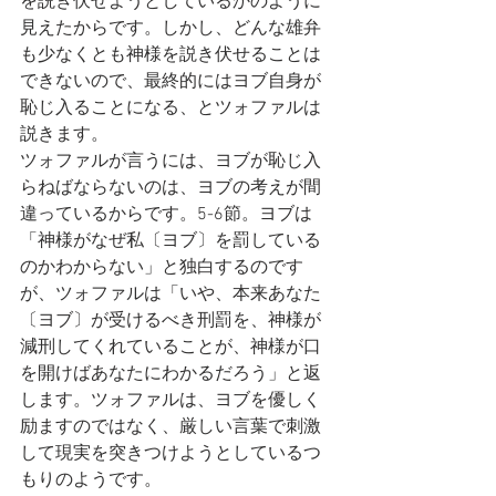
を説き伏せようとしているかのように
見えたからです。しかし、どんな雄弁
も少なくとも神様を説き伏せることは
できないので、最終的にはヨブ自身が
恥じ入ることになる、とツォファルは
説きます。
ツォファルが言うには、ヨブが恥じ入
らねばならないのは、ヨブの考えが間
違っているからです。5-6節。ヨブは
「神様がなぜ私〔ヨブ〕を罰している
のかわからない」と独白するのです
が、ツォファルは「いや、本来あなた
〔ヨブ〕が受けるべき刑罰を、神様が
減刑してくれていることが、神様が口
を開けばあなたにわかるだろう」と返
します。ツォファルは、ヨブを優しく
励ますのではなく、厳しい言葉で刺激
して現実を突きつけようとしているつ
もりのようです。