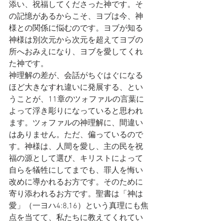
添い、祝福してくださった神です。そ
の記憶があるからこそ、ヨブは今、神
様との関係に悩むのです。ヨブが知る
神様は別次元から次元を超えてヨブの
所へおみえになり、ヨブを愛してくれ
た神です。
神理解の差が、会話がちぐはぐになる
ほど大きなすれ違いに発展する、とい
うことが、11章のツォファルの言葉に
よって浮き彫りになっていると思われ
ます。ツォファルの神理解に、間違い
はありません。ただ、偏っているので
す。神様は、人間を愛し、主の民を祝
福の源として選び、キリストによって
自らを犠牲にしてまでも、罪人を悔い
改めに導かれるお方です。そのために
寄り添われるお方です。聖書は「神は
愛」（一ヨハ4:8,16）という真理にも焦
点を当てて、私たちに教えてくれてい