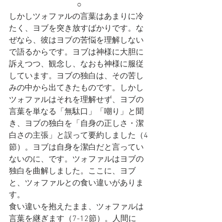
○
しかしツォファルの言葉はあまりに冷
たく、ヨブを突き放すばかりです。な
ぜなら、彼はヨブの苦悩を理解しない
で語るからです。ヨブは神様に大胆に
訴えつつ、観念し、なおも神様に服従
しています。ヨブの独白は、その苦し
みの中から出てきたものです。しかし
ツォファルはそれを理解せず、ヨブの
言葉を単なる「無駄口」「嘲り」と聞
き、ヨブの独白を「自身の正しさ・潔
白さの主張」と誤って要約しました（4
節）。ヨブは自身を潔白だと言ってい
ないのに、です。ツォファルはヨブの
独白を曲解しました。ここに、ヨブ
と、ツォファルとの食い違いがありま
す。
食い違いを抱えたまま、ツォファルは
言葉を継ぎます（7-12節）。人間に