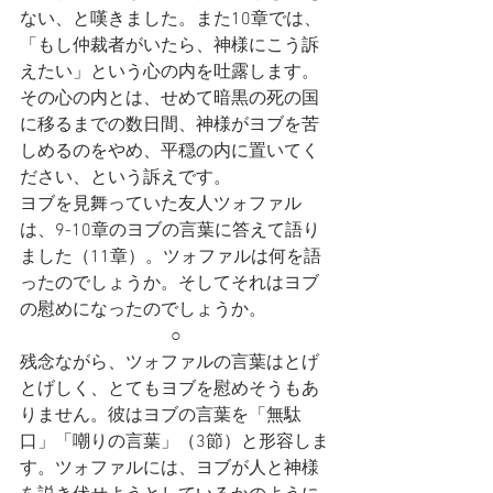
ない、と嘆きました。また10章では、
「もし仲裁者がいたら、神様にこう訴
えたい」という心の内を吐露します。
その心の内とは、せめて暗黒の死の国
に移るまでの数日間、神様がヨブを苦
しめるのをやめ、平穏の内に置いてく
ださい、という訴えです。
ヨブを見舞っていた友人ツォファル
は、9-10章のヨブの言葉に答えて語り
ました（11章）。ツォファルは何を語
ったのでしょうか。そしてそれはヨブ
の慰めになったのでしょうか。
○
残念ながら、ツォファルの言葉はとげ
とげしく、とてもヨブを慰めそうもあ
りません。彼はヨブの言葉を「無駄
口」「嘲りの言葉」（3節）と形容しま
す。ツォファルには、ヨブが人と神様