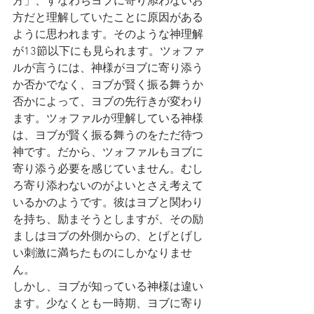
方」、すなわちヨブに寄り添わないお
方だと理解していたことに原因がある
ように思われます。そのような神理解
が13節以下にも見られます。ツォファ
ルが言うには、神様がヨブに寄り添う
か否かでなく、ヨブが賢く振る舞うか
否かによって、ヨブの先行きが変わり
ます。ツォファルが理解している神様
は、ヨブが賢く振る舞うのをただ待つ
神です。だから、ツォファルもヨブに
寄り添う必要を感じていません。むし
ろ寄り添わないのがよいとさえ考えて
いるかのようです。彼はヨブと関わり
を持ち、励まそうとしますが、その励
ましはヨブの外側からの、とげとげし
い刺激に満ちたものにしかなりませ
ん。
しかし、ヨブが知っている神様は違い
ます。少なくとも一時期、ヨブに寄り