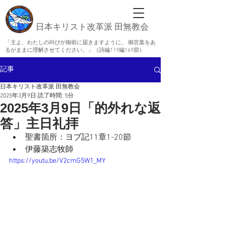
日本キリスト改革派 田無教会
「主よ、わたしの叫びが御前に届きますように。 御言葉をあ
るがままに理解させてください。」（詩編119編169節）
記事
日本キリスト改革派 田無教会
2025年3月9日
読了時間: 5分
2025年3月9日「的外れな返
答」主日礼拝
聖書箇所：
ヨブ記11章1-20節
伊藤築志牧師
https://youtu.be/V2cmG5W1_MY