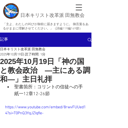
日本キリスト改革派 田無教会
「主よ、わたしの叫びが御前に届きますように。 御言葉をあ
るがままに理解させてください。」（詩編119編169節）
記事
日本キリスト改革派 田無教会
2025年10月19日
読了時間: 1分
2025年10月19日「神の国
と教会政治 ―主にある調
和―」主日礼拝
聖書箇所：
コリントの信徒への手
紙一12章12-26
節
https://www.youtube.com/embed/8rwvFUUed1
4?si=T0PnQ3YqJZIqfIe-